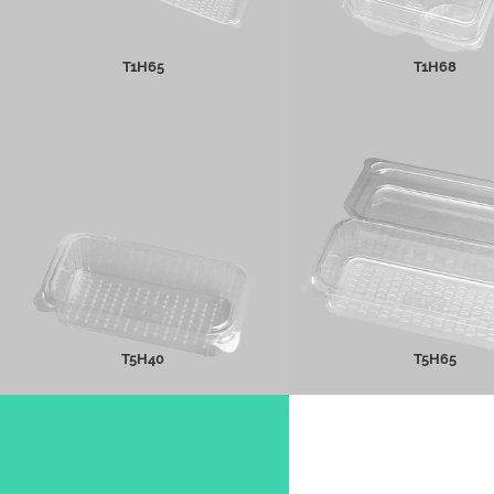
T1H65
T1H68
T5H40
T5H65
MEER INFO
MEER INFO
T5H40
T5H65