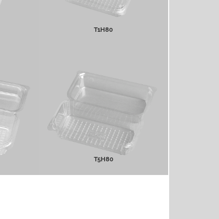
T1H80
T5H80
MEER INFO
T5H80