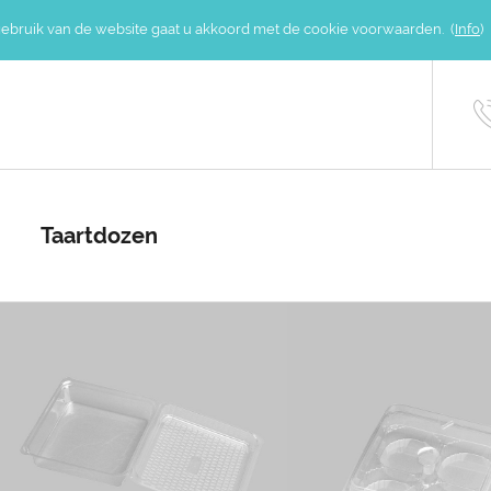
gebruik van de website gaat u akkoord met de cookie voorwaarden. (
Info
)
Taartdozen
T1H65
T1H68
MEER INFO
MEER INFO