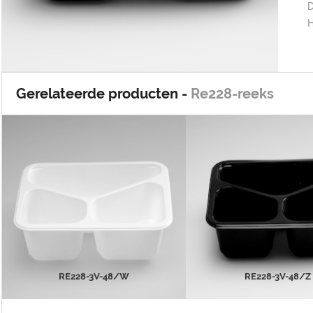
D
H
Gerelateerde producten -
Re228-reeks
Re228-3V-48/W
Re228-3V-48/
MEER INFO
MEER INFO
RE228-3V-48/W
RE228-3V-48/Z