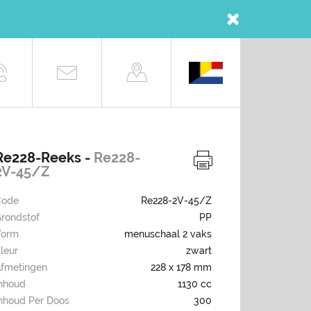
Re228-Reeks -
Re228-
2V-45/Z
Code
Re228-2V-45/Z
rondstof
PP
Vorm
menuschaal 2 vaks
leur
zwart
fmetingen
228 x 178 mm
nhoud
1130 cc
nhoud Per Doos
300