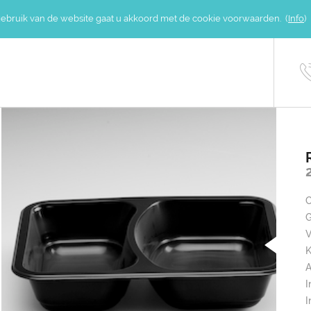
gebruik van de website gaat u akkoord met de cookie voorwaarden. (
Info
)
G
K
A
I
I