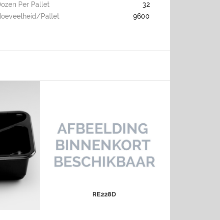
ozen Per Pallet
32
oeveelheid/pallet
9600
Z
Re228D
MEER INFO
RE228D