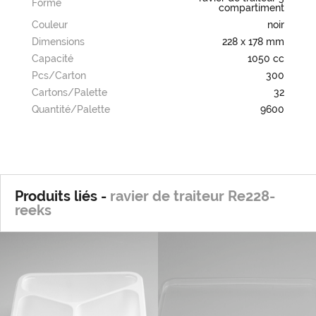
Forme
compartiment
Couleur
noir
Dimensions
228 x 178 mm
Capacité
1050 cc
Pcs/carton
300
Cartons/palette
32
Quantité/palette
9600
Produits liés -
ravier de traiteur Re228-
reeks
Re228-3V-48/W
Re228D