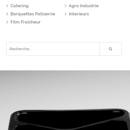
Catering
Agro Industrie
Barquettes Patiserrie
Interieurs
Film Fraicheur