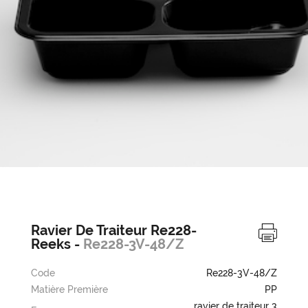
Ravier De Traiteur Re228-
Reeks -
Re228-3V-48/Z
Code
Re228-3V-48/Z
Matière Première
PP
ravier de traiteur 3