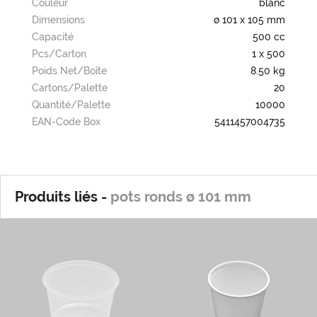
Couleur
blanc
Dimensions
ø 101 x 105 mm
Capacité
500 cc
Pcs/carton
1 x 500
Poids Net/boîte
8.50 kg
Cartons/palette
20
Quantité/palette
10000
EAN-Code Box
5411457004735
Produits liés -
pots ronds ø 101 mm
Ro101-300cc
Ro101-500cc