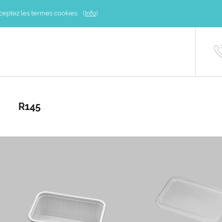
acceptez les termes cookies. (
Info
)
R145
R145/60
RD145
PLUS D'INFOS
PLUS D'INFOS