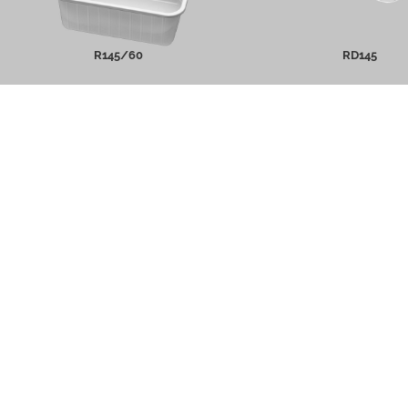
R145/60
RD145