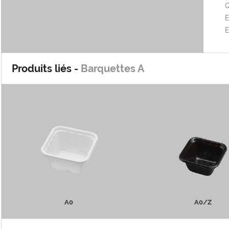
Q
E
Produits liés -
Barquettes A
A0
A0/Z
PLUS D'INFOS
PLUS D'INFOS
A0
A0/Z