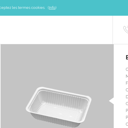
acceptez les termes cookies. (
Info
)
M
C
D
C
P
P
C