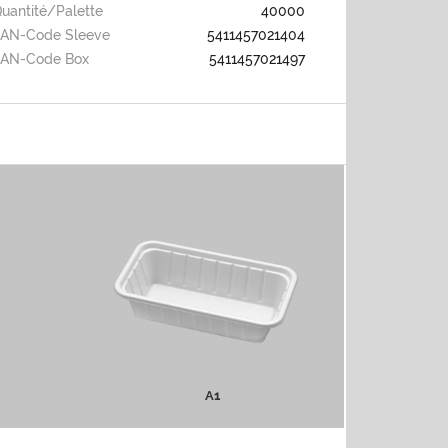
uantité/palette
40000
AN-Code Sleeve
5411457021404
EAN-Code Box
5411457021497
A1
PLUS D'INFOS
A1