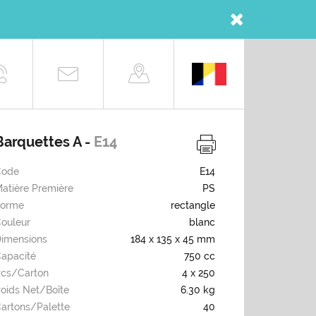
Barquettes A -
E14
Code
E14
atière Première
PS
Forme
rectangle
ouleur
blanc
imensions
184 x 135 x 45 mm
apacité
750 cc
cs/carton
4 x 250
oids Net/boîte
6.30 kg
artons/palette
40