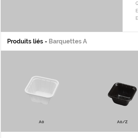
Q
E
Produits liés -
Barquettes A
A0
A0/Z
PLUS D'INFOS
PLUS D'INFOS
A0
A0/Z