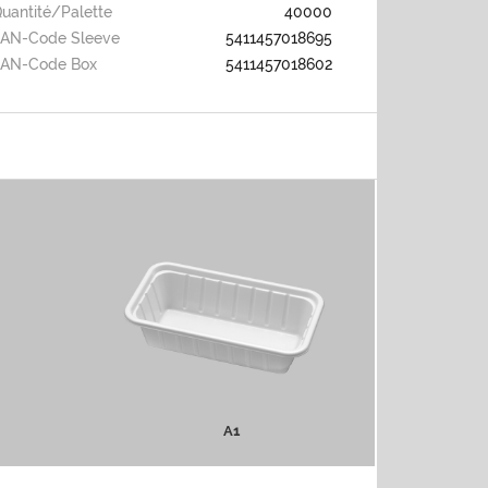
uantité/palette
40000
AN-Code Sleeve
5411457018695
EAN-Code Box
5411457018602
A1
PLUS D'INFOS
A1