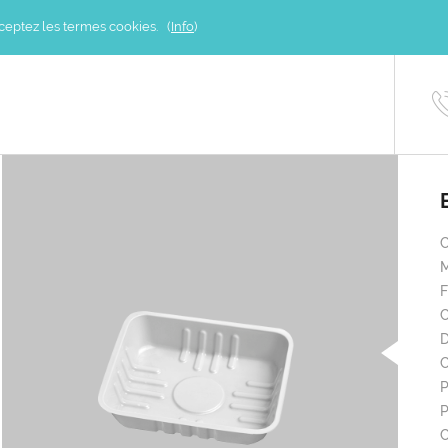
acceptez les termes cookies. (
Info
)
M
C
D
C
P
P
C