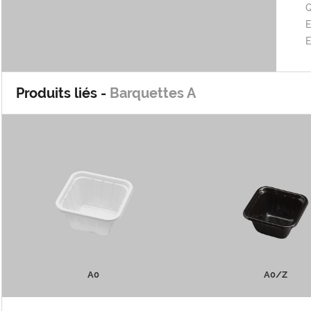
Q
E
Produits liés -
Barquettes A
A0
A0/Z
PLUS D'INFOS
PLUS D'INFOS
A0
A0/Z