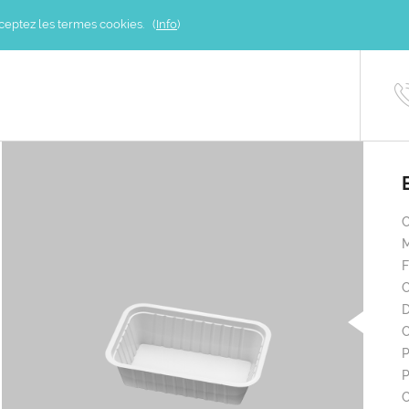
acceptez les termes cookies. (
Info
)
M
C
D
C
P
P
C