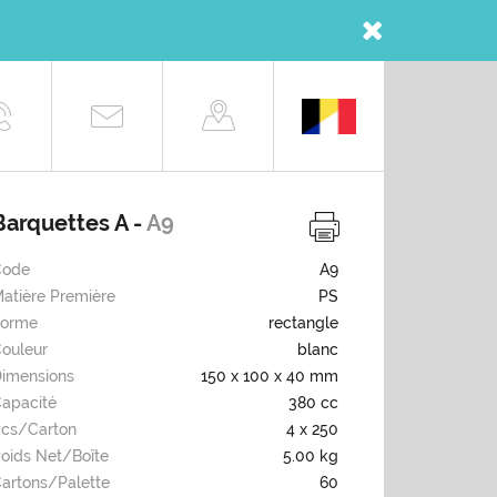
Barquettes A -
A9
Code
A9
atière Première
PS
Forme
rectangle
ouleur
blanc
imensions
150 x 100 x 40 mm
apacité
380 cc
cs/carton
4 x 250
oids Net/boîte
5.00 kg
artons/palette
60