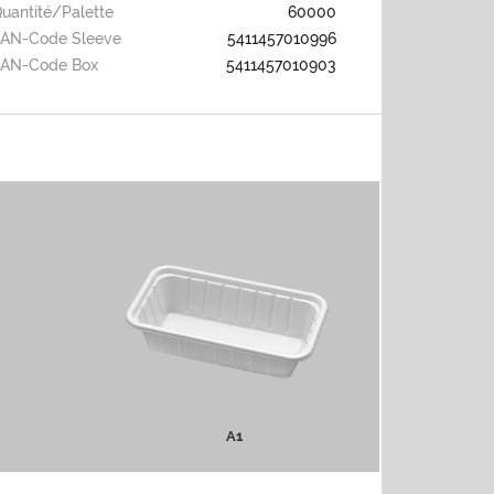
uantité/palette
60000
AN-Code Sleeve
5411457010996
EAN-Code Box
5411457010903
A1
PLUS D'INFOS
A1