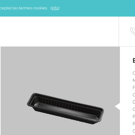
acceptez les termes cookies. (
Info
)
M
C
D
C
P
P
C