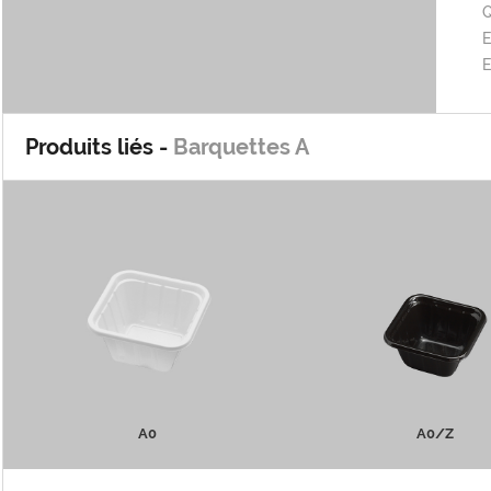
Q
E
Produits liés -
Barquettes A
A0
A0/Z
PLUS D'INFOS
PLUS D'INFOS
A0
A0/Z