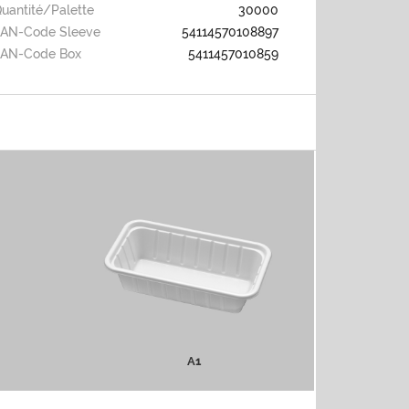
uantité/palette
30000
AN-Code Sleeve
54114570108897
EAN-Code Box
5411457010859
A1
PLUS D'INFOS
A1