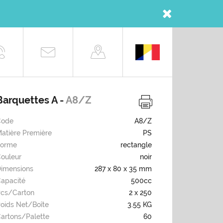
Barquettes A -
A8/Z
Code
A8/Z
atière Première
PS
Forme
rectangle
ouleur
noir
imensions
287 x 80 x 35 mm
apacité
500cc
cs/carton
2 x 250
oids Net/boîte
3.55 KG
artons/palette
60