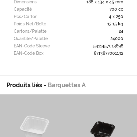
Dimensions
188 x 134 x 45 mm
Capacité
700 cc
Pcs/carton
4 x 250
Poids Net/boîte
13.15 kg
Cartons/palette
24
Quantité/palette
24000
EAN-Code Sleeve
5411457013898
EAN-Code Box
8713877001132
Produits liés -
Barquettes A
A0
A0/Z