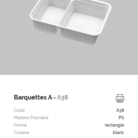
Barquettes A -
A38
Code
A38
Matière Première
PS
Forme
rectangle
Couleur
blanc