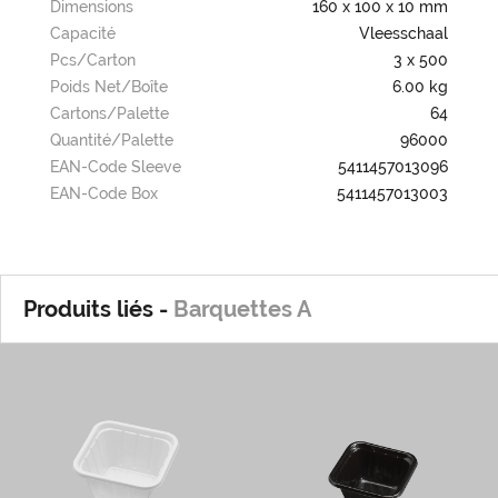
Dimensions
160 x 100 x 10 mm
Capacité
Vleesschaal
Pcs/carton
3 x 500
Poids Net/boîte
6.00 kg
Cartons/palette
64
Quantité/palette
96000
EAN-Code Sleeve
5411457013096
EAN-Code Box
5411457013003
Produits liés -
Barquettes A
A0
A0/Z