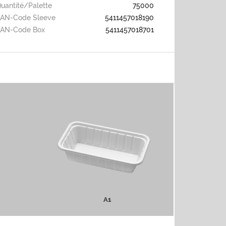
uantité/palette
75000
AN-Code Sleeve
5411457018190
EAN-Code Box
5411457018701
A1
PLUS D'INFOS
A1