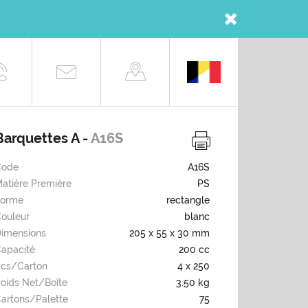
Barquettes A -
A16S
Code
A16S
atière Première
PS
Forme
rectangle
ouleur
blanc
imensions
205 x 55 x 30 mm
apacité
200 cc
cs/carton
4 x 250
oids Net/boîte
3.50 kg
artons/palette
75