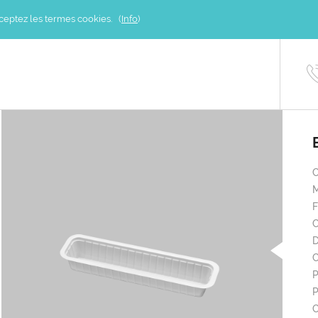
acceptez les termes cookies. (
Info
)
M
C
D
C
P
P
C