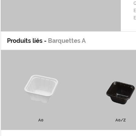
Q
E
Produits liés -
Barquettes A
A0
A0/Z
PLUS D'INFOS
PLUS D'INFOS
A0
A0/Z