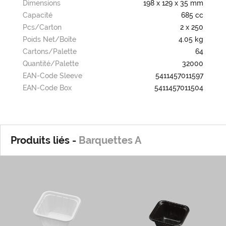
Dimensions
198 x 129 x 35 mm
Capacité
685 cc
Pcs/carton
2 x 250
Poids Net/boîte
4.05 kg
Cartons/palette
64
Quantité/palette
32000
EAN-Code Sleeve
5411457011597
EAN-Code Box
5411457011504
Produits liés -
Barquettes A
A0
A0/Z