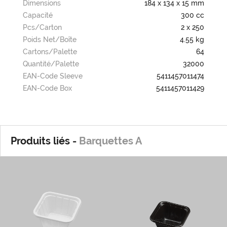
Dimensions
184 x 134 x 15 mm
Capacité
300 cc
Pcs/carton
2 x 250
Poids Net/boîte
4.55 kg
Cartons/palette
64
Quantité/palette
32000
EAN-Code Sleeve
5411457011474
EAN-Code Box
5411457011429
Produits liés -
Barquettes A
A0
A0/Z