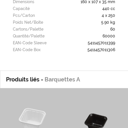
Dimensions
160 x 107 x 35 mm
Capacité
440 cc
Pcs/carton
4 x 250
Poids Net/boîte
5.90 kg
Cartons/palette
60
Quantité/palette
60000
EAN-Code Sleeve
5411457011399
EAN-Code Box
5411457011306
Produits liés -
Barquettes A
A0
A0/Z