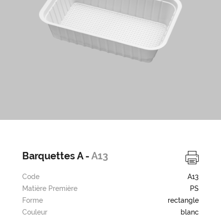
Barquettes A -
A13
Code
A13
Matière Première
PS
Forme
rectangle
Couleur
blanc